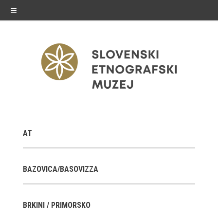
≡
razstave
AT
Stalne razstave
Občasne razstave
BAZOVICA/BASOVIZZA
Gostovanja
BRKINI / PRIMORSKO
E-razstave