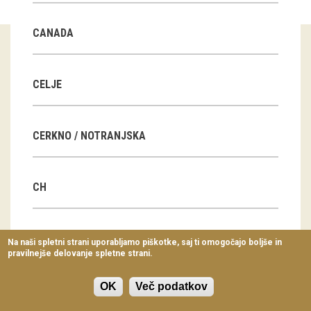
Virtualni sprehodi
CANADA
Razstavni projekti
Napovednik
CELJE
Arhiv razstav
CERKNO / NOTRANJSKA
dogodki
Koledar dogodkov
CH
Prireditve
Predavanja
CN
Na naši spletni strani uporabljamo piškotke, saj ti omogočajo boljše in
pravilnejše delovanje spletne strani.
Delavnice
Vodeni ogledi
OK
Več podatkov
CZ