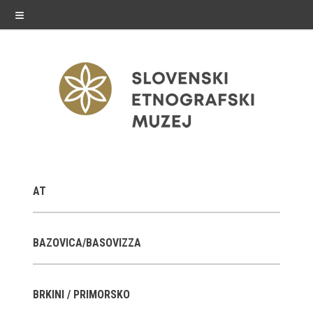
≡
razstave
AT
Stalne razstave
Občasne razstave
BAZOVICA/BASOVIZZA
Gostovanja
BRKINI / PRIMORSKO
E-razstave