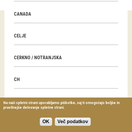
Virtualni sprehodi
CANADA
Razstavni projekti
Napovednik
CELJE
Arhiv razstav
CERKNO / NOTRANJSKA
dogodki
Koledar dogodkov
CH
Prireditve
Predavanja
CN
Na naši spletni strani uporabljamo piškotke, saj ti omogočajo boljše in
pravilnejše delovanje spletne strani.
Delavnice
Vodeni ogledi
OK
Več podatkov
CZ