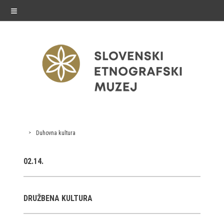
≡
razstave
Duhovna kultura
Stalne razstave
02.14.
Občasne razstave
Gostovanja
DRUŽBENA KULTURA
E-razstave