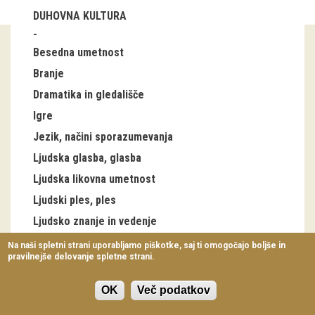
Virtualni sprehodi
DUHOVNA KULTURA
Razstavni projekti
Besedna umetnost
Napovednik
Branje
Dramatika in gledališče
Arhiv razstav
Igre
Jezik, načini sporazumevanja
dogodki
Ljudska glasba, glasba
Koledar dogodkov
Ljudska likovna umetnost
Ljudski ples, ples
Prireditve
Ljudsko znanje in vedenje
Predavanja
Ljudsko zdravilstvo
Na naši spletni strani uporabljamo piškotke, saj ti omogočajo boljše in
pravilnejše delovanje spletne strani.
Delavnice
Slovenske blagovne znamke
Veterina
Vodeni ogledi
OK
Več podatkov
Zgodovinska zavest