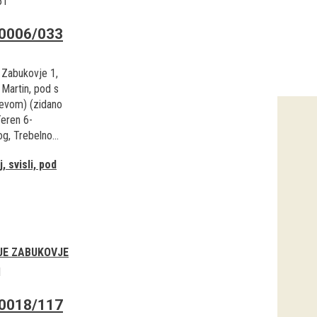
51
0006/033
 Zabukovje 1,
Martin, pod s
levom) (zidano
Teren 6-
g, Trebelno...
, svisli, pod
JE ZABUKOVJE
1
0018/117