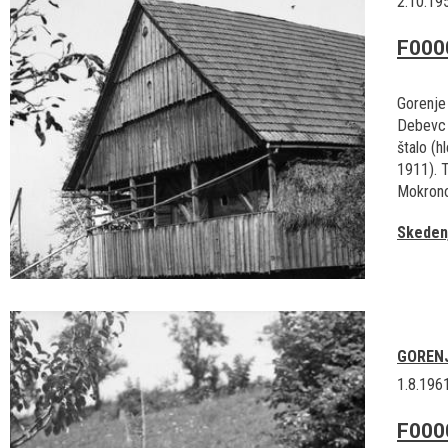
2.10.19
F000
Gorenje
Debevc 
štalo (h
1911). 
Mokrono
Skedenj
GOREN
1.8.196
F000