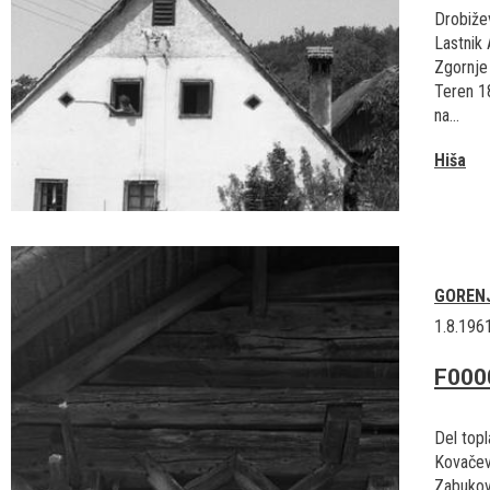
Drobižev
Lastnik 
Zgornje
Teren 1
na...
Hiša
GOREN
1.8.196
F000
Del topl
Kovačev
Zabukov