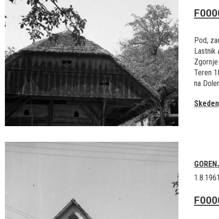
F000
Pod, zad
Lastnik 
Zgornje
Teren 1
na Dolen
Skedenj
GOREN
1.8.196
F000