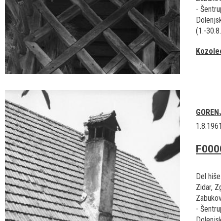
- Šentru
Dolenj
(1.-30.8
Kozole
GOREN
1.8.196
F000
Del hiše
Zidar, Z
Zabukov
- Šentru
Dolenjsk