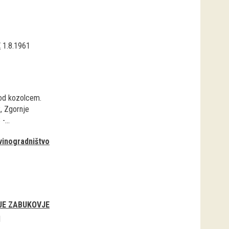
E
1.8.1961
pod kozolcem.
k, Zgornje
-...
vinogradništvo
JE ZABUKOVJE
1