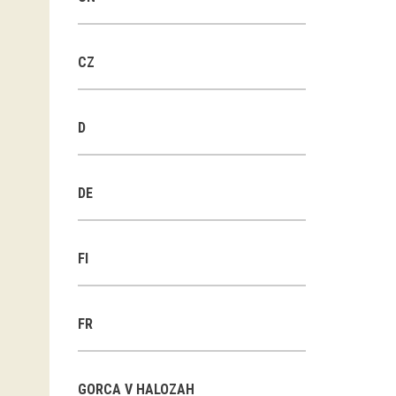
CZ
D
DE
FI
FR
GORCA V HALOZAH