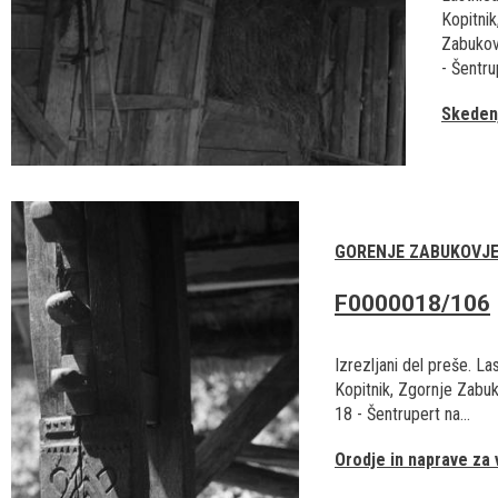
Kopitnik
Zabukov
- Šentrup
Skedenj
GORENJE ZABUKOVJ
F0000018/106
Izrezljani del preše. La
Kopitnik, Zgornje Zabu
18 - Šentrupert na...
Orodje in naprave za 