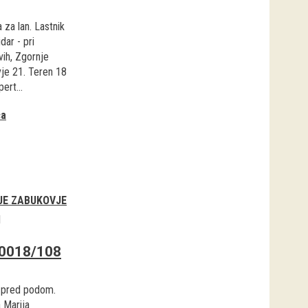
a za lan. Lastnik
dar - pri
vih, Zgornje
je 21. Teren 18
ert...
ca
JE ZABUKOVJE
1
0018/108
 pred podom.
 Marija