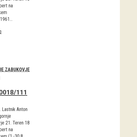
pert na
skem
.1961...
c
JE ZABUKOVJE
1
0018/111
. Lastnik Anton
gornje
je 21. Teren 18
pert na
em (1.-30.8...