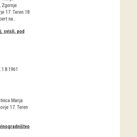
, Zgornje
je 17. Teren 18
ert na...
, svisli, pod
E
1.8.1961
stnica Marija
kovje 17. Teren
vinogradništvo