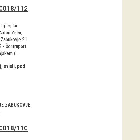
0018/112
aj toplar.
Anton Zidar,
 Zabukovje 21.
8 - Šentrupert
jskem (...
, svisli, pod
JE ZABUKOVJE
1
0018/110