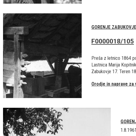
GORENJE ZABUKOVJ
F0000018/105
Preša z letnico 1864 
Lastnica Marija Kopitni
Zabukovje 17. Teren 18 
Orodje in naprave za 
GOREN
1.8.196