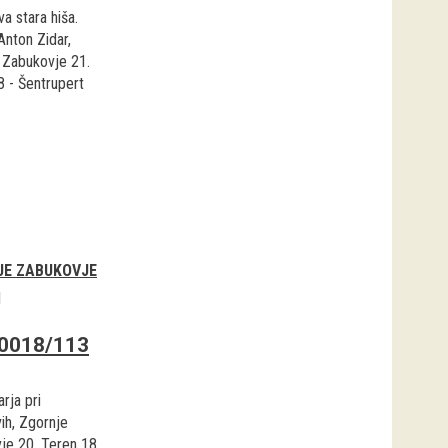
a stara hiša.
Anton Zidar,
 Zabukovje 21.
8 - Šentrupert
JE ZABUKOVJE
1
0018/113
arja pri
ih, Zgornje
je 20. Teren 18