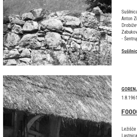
Sušilnic
Anton Zi
Drobiže
Zabukov
- Šentrup
Sušilni
GOREN
1.8.196
F000
Ležišče
Lastnica