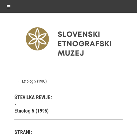
≡
razstave
Etnolog 5 (1995)
Stalne razstave
ŠTEVILKA REVIJE
Občasne razstave
Etnolog 5 (1995)
Gostovanja
E-razstave
STRANI