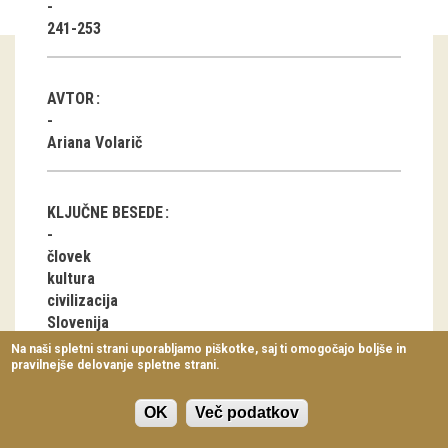
Virtualni sprehodi
241-253
Razstavni projekti
AVTOR
Napovednik
Ariana Volarič
Arhiv razstav
dogodki
KLJUČNE BESEDE
Koledar dogodkov
človek
kultura
Prireditve
civilizacija
Slovenija
Predavanja
antropologija
Na naši spletni strani uporabljamo piškotke, saj ti omogočajo boljše in
1930/1940
pravilnejše delovanje spletne strani.
Delavnice
biografije
Vodeni ogledi
OK
Več podatkov