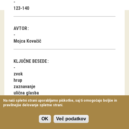
Virtualni sprehodi
123-140
Razstavni projekti
AVTOR
Napovednik
Mojca Kovačič
Arhiv razstav
dogodki
KLJUČNE BESEDE
Koledar dogodkov
zvok
hrup
Prireditve
zaznavanje
ulična glasba
Predavanja
cerkveni zvonovi
Na naši spletni strani uporabljamo piškotke, saj ti omogočajo boljše in
mesta
pravilnejše delovanje spletne strani.
Delavnice
predpisi
Vodeni ogledi
Ljubljana
OK
Več podatkov