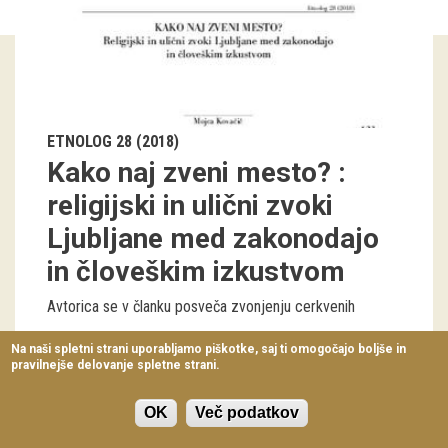
Virtualni sprehodi
Razstavni projekti
Napovednik
ETNOLOG 28 (2018)
Arhiv razstav
Kako naj zveni mesto? :
dogodki
religijski in ulični zvoki
Ljubljane med zakonodajo
Koledar dogodkov
in človeškim izkustvom
Prireditve
Avtorica se v članku posveča zvonjenju cerkvenih
Predavanja
Mojca Kovačič
123-140
Na naši spletni strani uporabljamo piškotke, saj ti omogočajo boljše in
pravilnejše delovanje spletne strani.
Delavnice
Vodeni ogledi
OK
Več podatkov