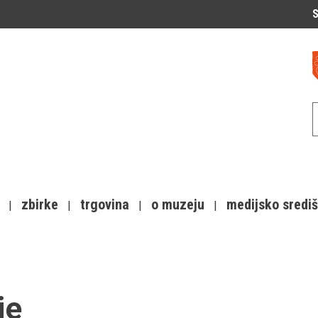
S
zbirke
trgovina
o muzeju
medijsko sredi
je