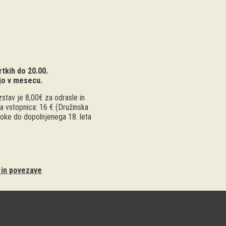
tkih do 20.00.
jo v mesecu.
stav je 8,00€ za odrasle in
a vstopnica: 16 € (Družinska
troke do dopolnjenega 18. leta
i in povezave