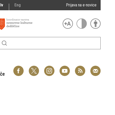
lv
Eng
Prijava na e-novice
šče