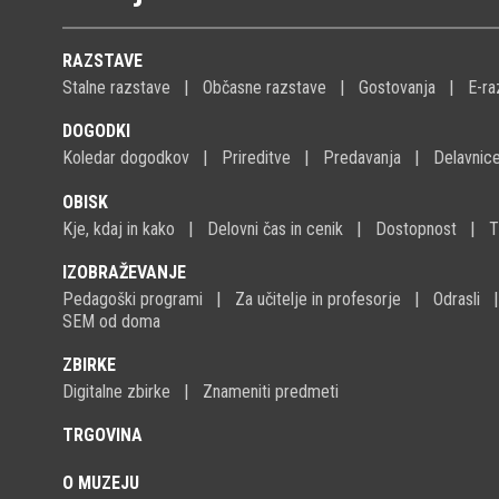
RAZSTAVE
Stalne razstave
Občasne razstave
Gostovanja
E-ra
DOGODKI
Koledar dogodkov
Prireditve
Predavanja
Delavnic
OBISK
Kje, kdaj in kako
Delovni čas in cenik
Dostopnost
T
IZOBRAŽEVANJE
Pedagoški programi
Za učitelje in profesorje
Odrasli
SEM od doma
ZBIRKE
Digitalne zbirke
Znameniti predmeti
TRGOVINA
O MUZEJU