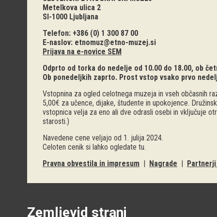
Metelkova ulica 2
SI-1000 Ljubljana
Telefon: +386 (0) 1 300 87 00
E-naslov:
etnomuz@etno-muzej.si
Prijava na e-novice SEM
Odprto od torka do nedelje od 10.00 do 18.00, ob četr
Ob ponedeljkih zaprto. Prost vstop vsako prvo nedel
Vstopnina za ogled celotnega muzeja in vseh občasnih raz
5,00€ za učence, dijake, študente in upokojence. Družinsk
vstopnica velja za eno ali dve odrasli osebi in vključuje o
starosti.)
Navedene cene veljajo od 1. julija 2024.
Celoten cenik si lahko ogledate
tu
.
Pravna obvestila in impresum
|
Nagrade
|
Partnerj
Zemljevid strani