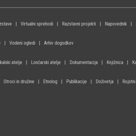
zstave
Virtualni sprehodi
Razstavni projekti
Napovednik
e
Vodeni ogledi
Arhiv dogodkov
kalski atelje
Lončarski atelje
Dokumentacija
Knjižnica
K
Otroci in družine
Etnolog
Publikacije
Doživetja
Rojstni