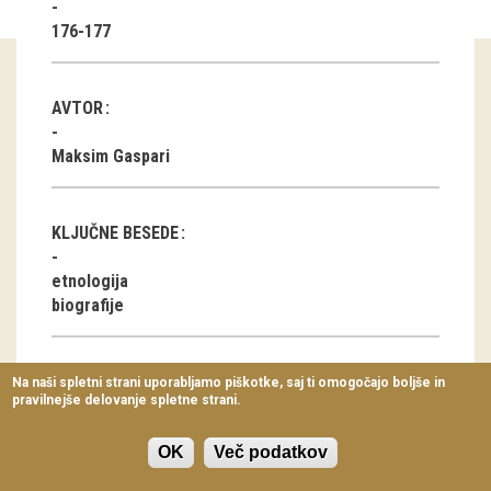
Virtualni sprehodi
176-177
Razstavni projekti
AVTOR
Napovednik
Maksim Gaspari
Arhiv razstav
dogodki
KLJUČNE BESEDE
Koledar dogodkov
etnologija
biografije
Prireditve
Predavanja
Na naši spletni strani uporabljamo piškotke, saj ti omogočajo boljše in
pravilnejše delovanje spletne strani.
Delavnice
ČLANEK V PDF OBLIKI
Vodeni ogledi
OK
Več podatkov
Prenesi pdf datoteko
(265.28 KB)