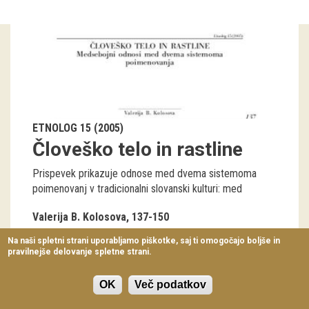
Virtualni sprehodi
Razstavni projekti
Napovednik
Arhiv razstav
ETNOLOG 15 (2005)
dogodki
Človeško telo in rastline
Koledar dogodkov
Prispevek prikazuje odnose med dvema sistemoma
poimenovanj v tradicionalni slovanski kulturi: med
Prireditve
Valerija B. Kolosova
137-150
Predavanja
Na naši spletni strani uporabljamo piškotke, saj ti omogočajo boljše in
pravilnejše delovanje spletne strani.
Delavnice
Vodeni ogledi
OK
Več podatkov