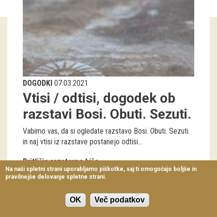
Virtualni sprehodi
Razstavni projekti
Napovednik
Arhiv razstav
DOGODKI
07.03.2021
Vtisi / odtisi, dogodek ob
dogodki
razstavi Bosi. Obuti. Sezuti.
Koledar dogodkov
Vabimo vas, da si ogledate razstavo Bosi. Obuti. Sezuti.
Prireditve
in naj vtisi iz razstave postanejo odtisi...
Predavanja
Pritličje razstavne hiše
Na naši spletni strani uporabljamo piškotke, saj ti omogočajo boljše in
nedelja, 7. marec 2021 - 10:00
pravilnejše delovanje spletne strani.
Delavnice
Vodeni ogledi
OK
Več podatkov