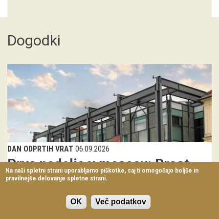
Virtualni sprehodi
Razstavni projekti
Dogodki
Napovednik
Arhiv razstav
dogodki
Koledar dogodkov
Prireditve
DAN ODPRTIH VRAT
06.09.2026
Predavanja
Prva nedelja v mesecu: Prost
Na naši spletni strani uporabljamo piškotke, saj ti omogočajo boljše in
vstop
pravilnejše delovanje spletne strani.
Delavnice
Vsako prvo nedeljo v mesecu vabimo obiskovalce na brezplačne
Vodeni ogledi
OK
Več podatkov
oglede razstav Slovenskega...