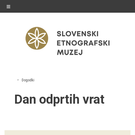
≡
razstave
Dogodki
Stalne razstave
Dan odprtih vrat
Občasne razstave
Gostovanja
E-razstave