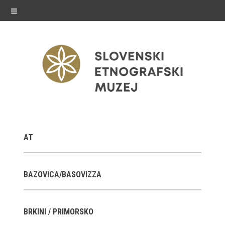
≡
razstave
AT
Stalne razstave
Občasne razstave
BAZOVICA/BASOVIZZA
Gostovanja
BRKINI / PRIMORSKO
E-razstave