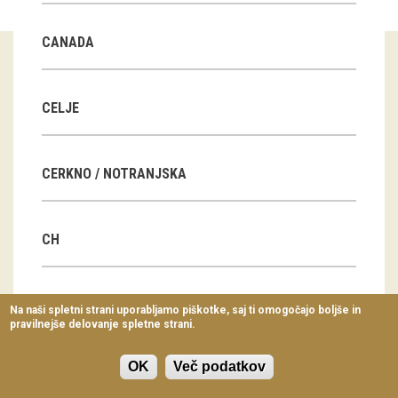
Virtualni sprehodi
CANADA
Razstavni projekti
Napovednik
CELJE
Arhiv razstav
CERKNO / NOTRANJSKA
dogodki
Koledar dogodkov
CH
Prireditve
Predavanja
CN
Na naši spletni strani uporabljamo piškotke, saj ti omogočajo boljše in
pravilnejše delovanje spletne strani.
Delavnice
Vodeni ogledi
OK
Več podatkov
CZ