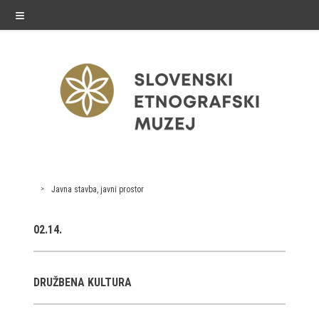
≡
razstave
Javna stavba, javni prostor
Stalne razstave
02.14.
Občasne razstave
Gostovanja
DRUŽBENA KULTURA
E-razstave