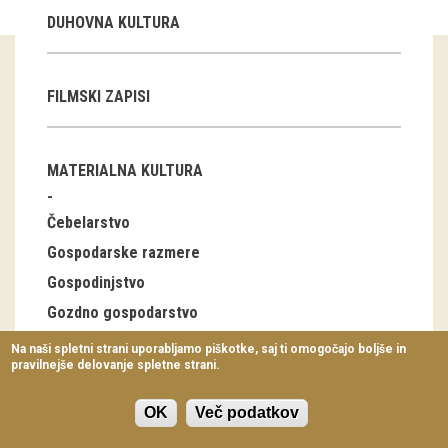
Virtualni sprehodi
DUHOVNA KULTURA
Razstavni projekti
FILMSKI ZAPISI
Napovednik
Arhiv razstav
MATERIALNA KULTURA
dogodki
Čebelarstvo
Koledar dogodkov
Gospodarske razmere
Gospodinjstvo
Prireditve
Gozdno gospodarstvo
Predavanja
Industrija
Na naši spletni strani uporabljamo piškotke, saj ti omogočajo boljše in
pravilnejše delovanje spletne strani.
Delavnice
Lov, ribolov
Nabiralništvo
Vodeni ogledi
OK
Več podatkov
Notranja oprema stanovanjskih stavb, bivalna