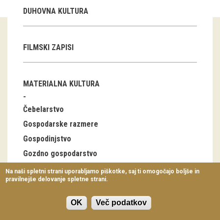
Virtualni sprehodi
DUHOVNA KULTURA
Razstavni projekti
FILMSKI ZAPISI
Napovednik
Arhiv razstav
MATERIALNA KULTURA
dogodki
Čebelarstvo
Koledar dogodkov
Gospodarske razmere
Gospodinjstvo
Prireditve
Gozdno gospodarstvo
Predavanja
Industrija
Na naši spletni strani uporabljamo piškotke, saj ti omogočajo boljše in
pravilnejše delovanje spletne strani.
Delavnice
Lov, ribolov
Nabiralništvo
Vodeni ogledi
OK
Več podatkov
Notranja oprema stanovanjskih stavb, bivalna