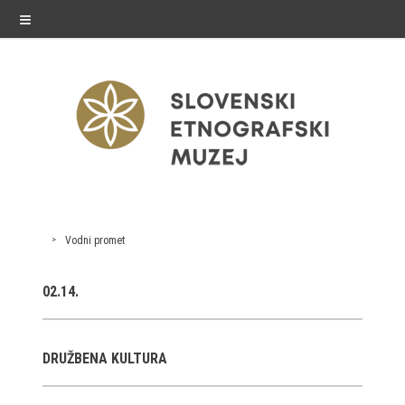
≡
razstave
Vodni promet
Stalne razstave
02.14.
Občasne razstave
Gostovanja
DRUŽBENA KULTURA
E-razstave