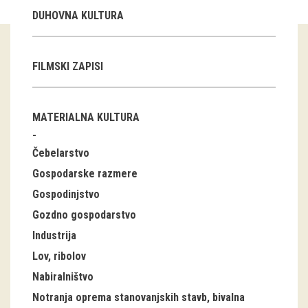
DUHOVNA KULTURA
Guided tours
Workshops
FILMSKI ZAPISI
Group visits
MATERIALNA KULTURA
education
Čebelarstvo
publications
Gospodarske razmere
Etnolog
Gospodinjstvo
Gozdno gospodarstvo
Books
Industrija
DVD-s
Lov, ribolov
Nabiralništvo
projects
Notranja oprema stanovanjskih stavb, bivalna