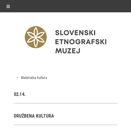
≡
exhibitions
Materialna kultura
Exhibitions in SEM
02.14.
Past exhibitions
Virtual tours
DRUŽBENA KULTURA
public programme