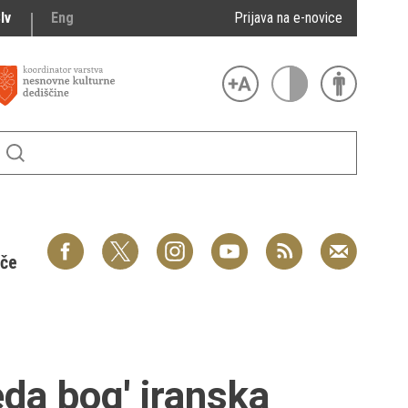
lv
Eng
Prijava na e-novice
šče
eda bog' iranska