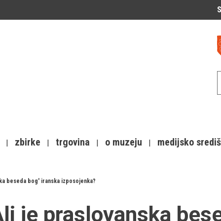
S
zbirke
trgovina
o muzeju
medijsko sredi
ska beseda bog' iranska izposojenka?
li je praslovanska bes