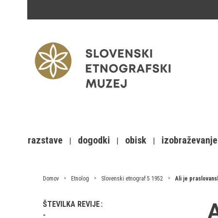
razstave
dogodki
obisk
izobraževanje
Domov
Etnolog
Slovenski etnograf 5 1952
Ali je praslovan
A
ŠTEVILKA REVIJE