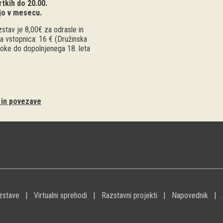
tkih do 20.00.
jo v mesecu.
stav je 8,00€ za odrasle in
a vstopnica: 16 € (Družinska
troke do dopolnjenega 18. leta
i in povezave
zstave
Virtualni sprehodi
Razstavni projekti
Napovednik