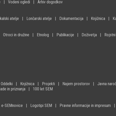
e
Vodeni ogledi
Arhiv dogodkov
kalski atelje
Lončarski atelje
Dokumentacija
Knjižnica
K
Otroci in družine
Etnolog
Publikacije
Doživetja
Rojstni
Oddelki
Knjižnica
Projekti
Najem prostorov
Javna naroč
ade in priznanja
100 let SEM
na e-SEMnovice
Logotipi SEM
Pravne informacije in impresum