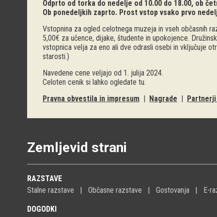
Odprto od torka do nedelje od 10.00 do 18.00, ob četr
Ob ponedeljkih zaprto. Prost vstop vsako prvo nedel
Vstopnina za ogled celotnega muzeja in vseh občasnih raz
5,00€ za učence, dijake, študente in upokojence. Družinsk
vstopnica velja za eno ali dve odrasli osebi in vključuje o
starosti.)
Navedene cene veljajo od 1. julija 2024.
Celoten cenik si lahko ogledate
tu
.
Pravna obvestila in impresum
|
Nagrade
|
Partnerj
Zemljevid strani
RAZSTAVE
Stalne razstave
Občasne razstave
Gostovanja
E-ra
DOGODKI