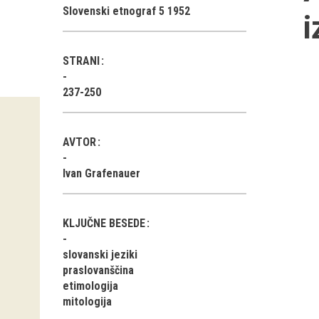
Slovenski etnograf 5 1952
i
STRANI
237-250
AVTOR
Ivan Grafenauer
KLJUČNE BESEDE
slovanski jeziki
praslovanščina
etimologija
mitologija