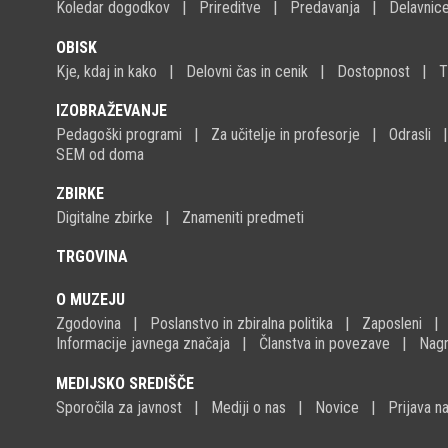
Koledar dogodkov
Prireditve
Predavanja
Delavnic
OBISK
Kje, kdaj in kako
Delovni čas in cenik
Dostopnost
T
IZOBRAŽEVANJE
Pedagoški programi
Za učitelje in profesorje
Odrasli
SEM od doma
ZBIRKE
Digitalne zbirke
Znameniti predmeti
TRGOVINA
O MUZEJU
Zgodovina
Poslanstvo in zbiralna politika
Zaposleni
Informacije javnega značaja
Članstva in povezave
Nagr
MEDIJSKO SREDIŠČE
Sporočila za javnost
Mediji o nas
Novice
Prijava 