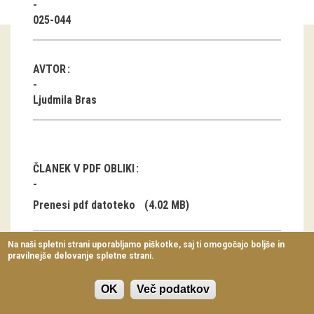
Virtualni sprehodi
025-044
Razstavni projekti
AVTOR
Napovednik
Ljudmila Bras
Arhiv razstav
dogodki
ČLANEK V PDF OBLIKI
Koledar dogodkov
Prireditve
Prenesi pdf datoteko
(4.02 MB)
Predavanja
Na naši spletni strani uporabljamo piškotke, saj ti omogočajo boljše in
pravilnejše delovanje spletne strani.
Delavnice
Izdelovanje
Vodeni ogledi
OK
Več podatkov