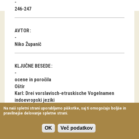
Virtualni sprehodi
246-247
Razstavni projekti
AVTOR
Napovednik
Niko Županič
Arhiv razstav
dogodki
KLJUČNE BESEDE
Koledar dogodkov
ocene in poročila
Oštir
Prireditve
Karl: Drei vorslavisch-etruskische Vogelnamen
indoevropski jeziki
Predavanja
praslovanščina
Na naši spletni strani uporabljamo piškotke, saj ti omogočajo boljše in
etruščina
pravilnejše delovanje spletne strani.
Delavnice
etimologija
Vodeni ogledi
OK
Več podatkov