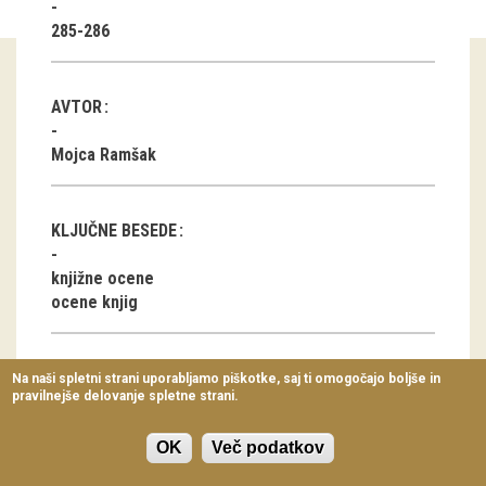
Virtualni sprehodi
285-286
Razstavni projekti
AVTOR
Napovednik
Mojca Ramšak
Arhiv razstav
dogodki
KLJUČNE BESEDE
Koledar dogodkov
knjižne ocene
ocene knjig
Prireditve
Predavanja
Na naši spletni strani uporabljamo piškotke, saj ti omogočajo boljše in
pravilnejše delovanje spletne strani.
Delavnice
ČLANEK V PDF OBLIKI
Vodeni ogledi
OK
Več podatkov
Prenesi pdf datoteko
(65.56 KB)