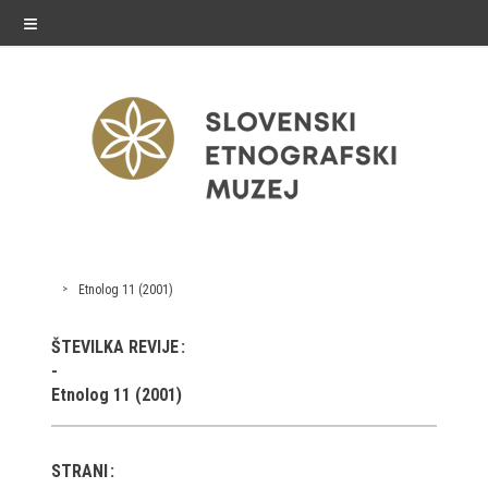
≡
razstave
Etnolog 11 (2001)
Stalne razstave
ŠTEVILKA REVIJE
Občasne razstave
Etnolog 11 (2001)
Gostovanja
E-razstave
STRANI