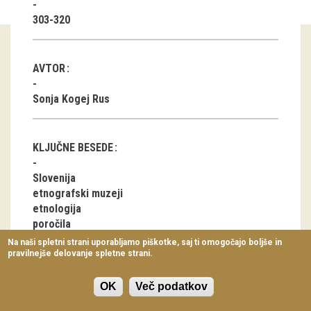
Virtualni sprehodi
303-320
Razstavni projekti
AVTOR
Napovednik
Sonja Kogej Rus
Arhiv razstav
dogodki
KLJUČNE BESEDE
Koledar dogodkov
Slovenija
etnografski muzeji
Prireditve
etnologija
poročila
Predavanja
Na naši spletni strani uporabljamo piškotke, saj ti omogočajo boljše in
pravilnejše delovanje spletne strani.
Delavnice
Vodeni ogledi
OK
Več podatkov
ČLANEK V PDF OBLIKI