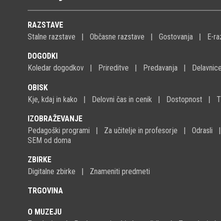
RAZSTAVE
Stalne razstave
Občasne razstave
Gostovanja
E-ra
DOGODKI
Koledar dogodkov
Prireditve
Predavanja
Delavnic
OBISK
Kje, kdaj in kako
Delovni čas in cenik
Dostopnost
T
IZOBRAŽEVANJE
Pedagoški programi
Za učitelje in profesorje
Odrasli
SEM od doma
ZBIRKE
Digitalne zbirke
Znameniti predmeti
TRGOVINA
O MUZEJU