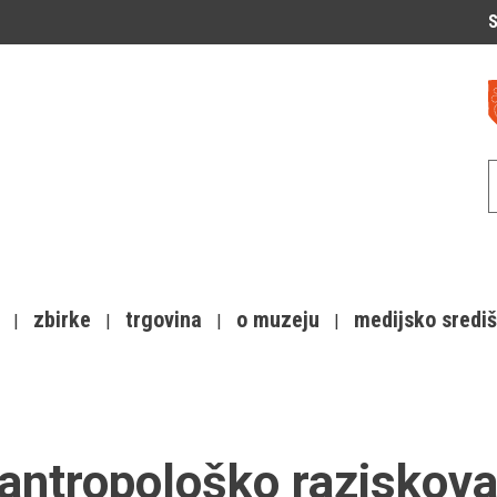
S
zbirke
trgovina
o muzeju
medijsko sredi
antropološko raziskova