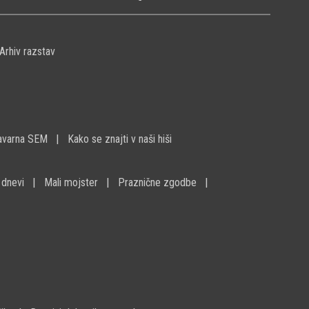
Arhiv razstav
avarna SEM
Kako se znajti v naši hiši
 dnevi
Mali mojster
Praznične zgodbe