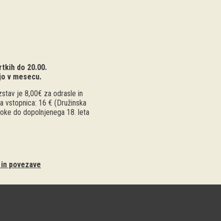
tkih do 20.00.
jo v mesecu.
stav je 8,00€ za odrasle in
a vstopnica: 16 € (Družinska
troke do dopolnjenega 18. leta
i in povezave