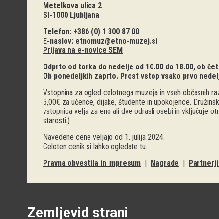
Metelkova ulica 2
SI-1000 Ljubljana
Telefon: +386 (0) 1 300 87 00
E-naslov:
etnomuz@etno-muzej.si
Prijava na e-novice SEM
Odprto od torka do nedelje od 10.00 do 18.00, ob četr
Ob ponedeljkih zaprto. Prost vstop vsako prvo nedel
Vstopnina za ogled celotnega muzeja in vseh občasnih raz
5,00€ za učence, dijake, študente in upokojence. Družinsk
vstopnica velja za eno ali dve odrasli osebi in vključuje o
starosti.)
Navedene cene veljajo od 1. julija 2024.
Celoten cenik si lahko ogledate
tu
.
Pravna obvestila in impresum
|
Nagrade
|
Partnerj
Zemljevid strani