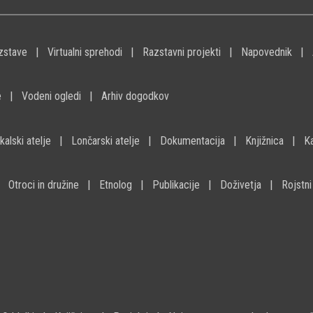
zstave
Virtualni sprehodi
Razstavni projekti
Napovednik
e
Vodeni ogledi
Arhiv dogodkov
kalski atelje
Lončarski atelje
Dokumentacija
Knjižnica
K
Otroci in družine
Etnolog
Publikacije
Doživetja
Rojstni