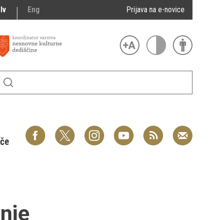
lv
Eng
Prijava na e-novice
šče
nje