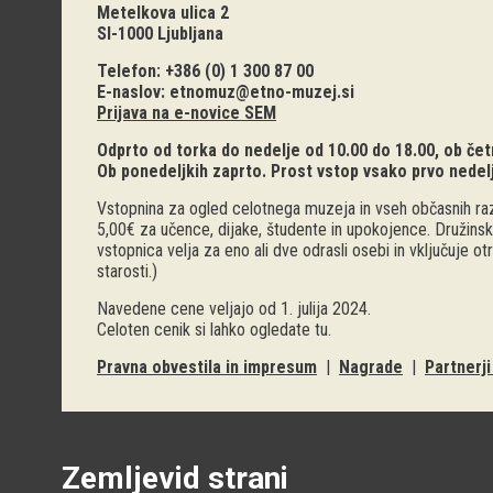
Metelkova ulica 2
SI-1000 Ljubljana
Telefon: +386 (0) 1 300 87 00
E-naslov:
etnomuz@etno-muzej.si
Prijava na e-novice SEM
Odprto od torka do nedelje od 10.00 do 18.00, ob četr
Ob ponedeljkih zaprto. Prost vstop vsako prvo nedel
Vstopnina za ogled celotnega muzeja in vseh občasnih raz
5,00€ za učence, dijake, študente in upokojence. Družinsk
vstopnica velja za eno ali dve odrasli osebi in vključuje o
starosti.)
Navedene cene veljajo od 1. julija 2024.
Celoten cenik si lahko ogledate
tu
.
Pravna obvestila in impresum
|
Nagrade
|
Partnerj
Zemljevid strani