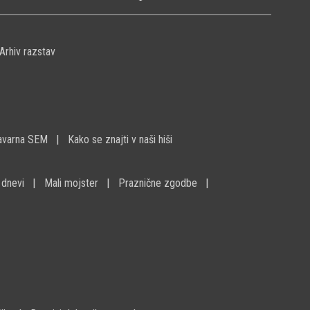
Arhiv razstav
avarna SEM
Kako se znajti v naši hiši
 dnevi
Mali mojster
Praznične zgodbe