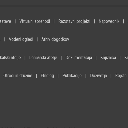
zstave
Virtualni sprehodi
Razstavni projekti
Napovednik
e
Vodeni ogledi
Arhiv dogodkov
kalski atelje
Lončarski atelje
Dokumentacija
Knjižnica
K
Otroci in družine
Etnolog
Publikacije
Doživetja
Rojstni