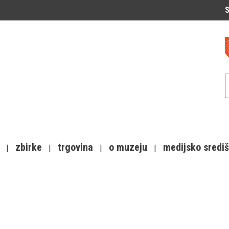
S
zbirke
trgovina
o muzeju
medijsko sredi