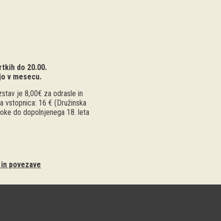
tkih do 20.00.
jo v mesecu.
stav je 8,00€ za odrasle in
a vstopnica: 16 € (Družinska
troke do dopolnjenega 18. leta
i in povezave