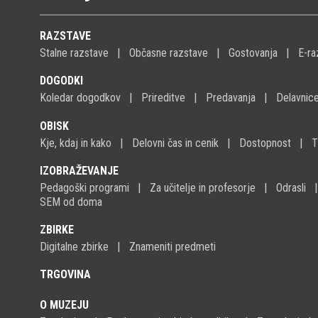
RAZSTAVE
Stalne razstave
Občasne razstave
Gostovanja
E-ra
DOGODKI
Koledar dogodkov
Prireditve
Predavanja
Delavnic
OBISK
Kje, kdaj in kako
Delovni čas in cenik
Dostopnost
T
IZOBRAŽEVANJE
Pedagoški programi
Za učitelje in profesorje
Odrasli
SEM od doma
ZBIRKE
Digitalne zbirke
Znameniti predmeti
TRGOVINA
O MUZEJU