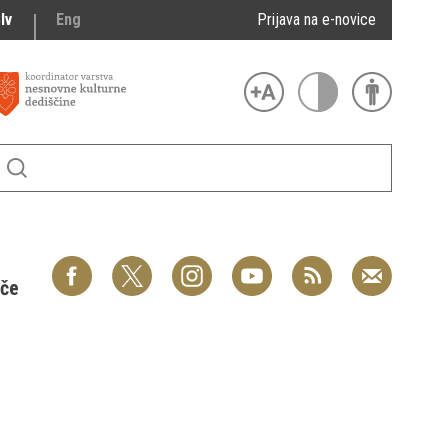
lv
Eng
Prijava na e-novice
šče