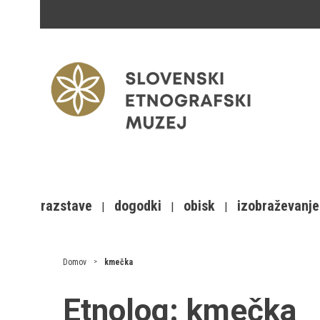
razstave
dogodki
obisk
izobraževanje
Domov
kmečka
Etnolog:
kmečka