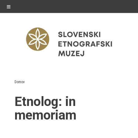
≡
razstave
Domov
Stalne razstave
Etnolog:
in
Občasne razstave
memoriam
Gostovanja
E-razstave