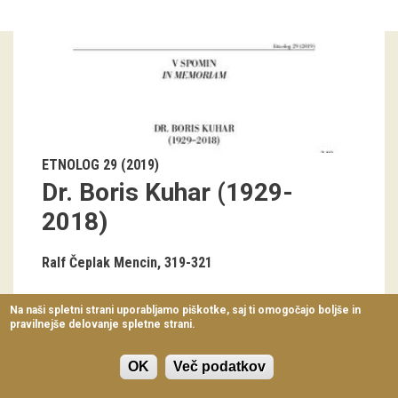
Virtualni sprehodi
Razstavni projekti
Napovednik
Arhiv razstav
ETNOLOG 29 (2019)
dogodki
Dr. Boris Kuhar (1929-
2018)
Koledar dogodkov
Prireditve
Ralf Čeplak Mencin
319-321
Predavanja
Na naši spletni strani uporabljamo piškotke, saj ti omogočajo boljše in
pravilnejše delovanje spletne strani.
Delavnice
Vodeni ogledi
OK
Več podatkov