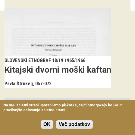
Virtualni sprehodi
Razstavni projekti
Napovednik
Arhiv razstav
dogodki
SLOVENSKI ETNOGRAF 18/19 1965/1966
Kitajski dvorni moški kaftan
Koledar dogodkov
Pavla Štrukelj
057-072
Prireditve
Predavanja
Na naši spletni strani uporabljamo piškotke, saj ti omogočajo boljše in
pravilnejše delovanje spletne strani.
Delavnice
Vodeni ogledi
OK
Več podatkov