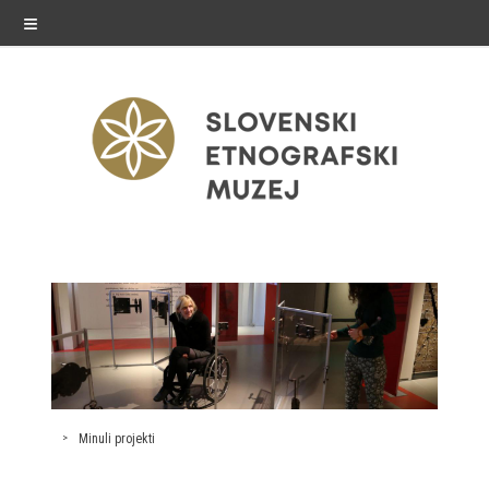
≡
razstave
Stalne razstave
Občasne razstave
Gostovanja
Minuli projekti
E-razstave