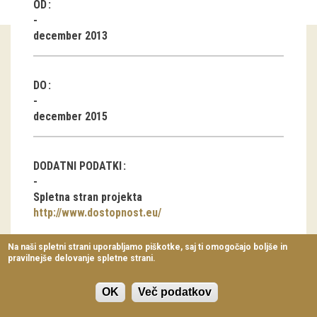
OD
Virtualni sprehodi
december 2013
Razstavni projekti
Napovednik
DO
Arhiv razstav
december 2015
dogodki
DODATNI PODATKI
Koledar dogodkov
Spletna stran projekta
Prireditve
http://www.dostopnost.eu/
Predavanja
Na naši spletni strani uporabljamo piškotke, saj ti omogočajo boljše in
pravilnejše delovanje spletne strani.
Delavnice
Vodeni ogledi
OK
Več podatkov
Dostopnost do