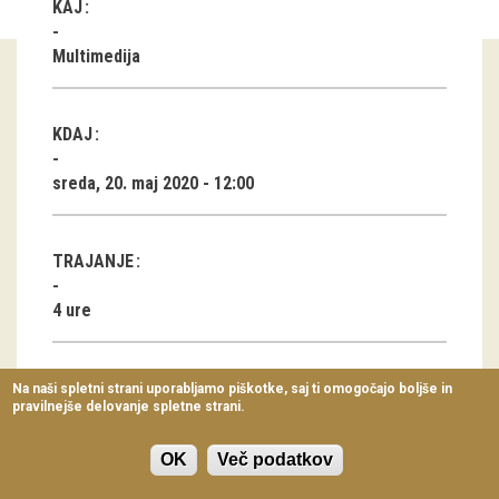
KAJ
Virtualni sprehodi
Multimedija
Razstavni projekti
Napovednik
KDAJ
Arhiv razstav
sreda, 20. maj 2020 - 12:00
dogodki
TRAJANJE
Koledar dogodkov
4 ure
Prireditve
Predavanja
Na naši spletni strani uporabljamo piškotke, saj ti omogočajo boljše in
pravilnejše delovanje spletne strani.
Delavnice
Vodeni ogledi
OK
Več podatkov