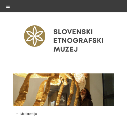
≡
razstave
Stalne razstave
Občasne razstave
Gostovanja
Multimedija
E-razstave