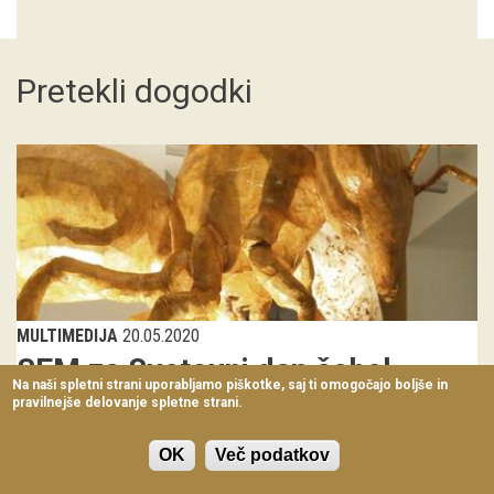
Virtualni sprehodi
Razstavni projekti
Pretekli dogodki
Napovednik
Arhiv razstav
dogodki
Koledar dogodkov
Prireditve
MULTIMEDIJA
20.05.2020
Predavanja
SEM za Svetovni dan čebel
Na naši spletni strani uporabljamo piškotke, saj ti omogočajo boljše in
pravilnejše delovanje spletne strani.
Delavnice
Vabljeni na dogodek Čebelja skulptura Guillerma Escalanteja - Faza
2: risarski performans. Veliko...
Vodeni ogledi
OK
Več podatkov
Ploščad
sreda, 20. maj 2020 - 12:00