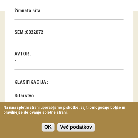
Virtualni sprehodi
Žimnata sita
Razstavni projekti
Napovednik
SEM:;0022072
Arhiv razstav
AVTOR
dogodki
Koledar dogodkov
KLASIFIKACIJA
Prireditve
Sitarstvo
Predavanja
Na naši spletni strani uporabljamo piškotke, saj ti omogočajo boljše in
pravilnejše delovanje spletne strani.
Delavnice
LOKACIJA
Vodeni ogledi
OK
Več podatkov
Stražišče