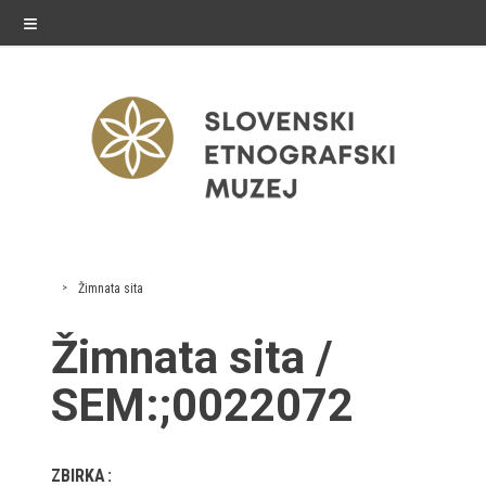
≡
razstave
Žimnata sita
Stalne razstave
Žimnata sita /
Občasne razstave
SEM:;0022072
Gostovanja
E-razstave
ZBIRKA