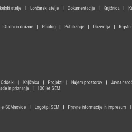
kalski atelje
Lončarski atelje
Dokumentacija
Knjižnica
K
Otroci in družine
Etnolog
Publikacije
Doživetja
Rojstni
Oddelki
Knjižnica
Projekti
Najem prostorov
Javna naroč
ade in priznanja
100 let SEM
na e-SEMnovice
Logotipi SEM
Pravne informacije in impresum