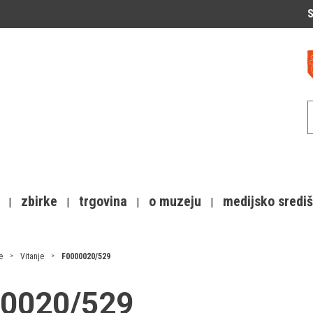
S
zbirke
trgovina
o muzeju
medijsko sredi
e
Vitanje
F0000020/529
000020/529