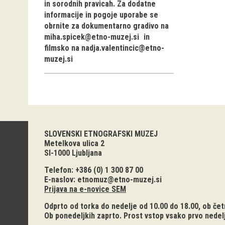
in sorodnih pravicah. Za dodatne
informacije in pogoje uporabe se
obrnite za dokumentarno gradivo na
miha.spicek@etno-muzej.si
in
filmsko na
nadja.valentincic@etno-
muzej.si
SLOVENSKI ETNOGRAFSKI MUZEJ
Metelkova ulica 2
SI-1000 Ljubljana
Telefon: +386 (0) 1 300 87 00
E-naslov:
etnomuz@etno-muzej.si
Prijava na e-novice SEM
Odprto od torka do nedelje od 10.00 do 18.00, ob četr
Ob ponedeljkih zaprto. Prost vstop vsako prvo nedel