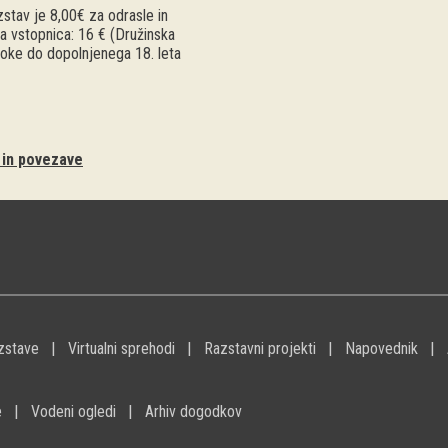
stav je 8,00€ za odrasle in
a vstopnica: 16 € (Družinska
troke do dopolnjenega 18. leta
i in povezave
zstave
Virtualni sprehodi
Razstavni projekti
Napovednik
e
Vodeni ogledi
Arhiv dogodkov