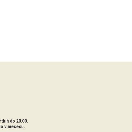
tkih do 20.00.
jo v mesecu.