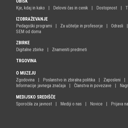
OBISK
Kje, kdaj in kako
Delovni čas in cenik
Dostopnost
T
IZOBRAŽEVANJE
Pedagoški programi
Za učitelje in profesorje
Odrasli
SEM od doma
ZBIRKE
Digitalne zbirke
Znameniti predmeti
TRGOVINA
O MUZEJU
Zgodovina
Poslanstvo in zbiralna politika
Zaposleni
Informacije javnega značaja
Članstva in povezave
Nagr
MEDIJSKO SREDIŠČE
Sporočila za javnost
Mediji o nas
Novice
Prijava 