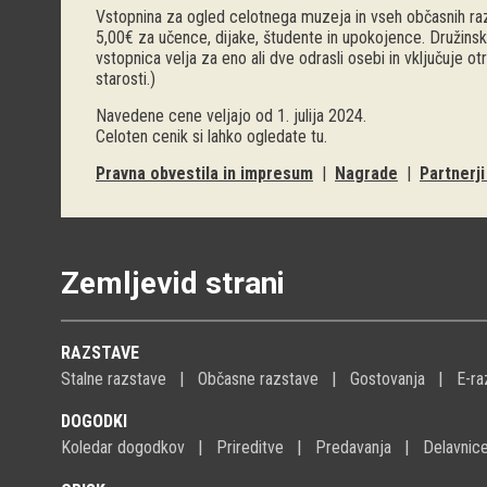
Vstopnina za ogled celotnega muzeja in vseh občasnih raz
5,00€ za učence, dijake, študente in upokojence. Družinsk
vstopnica velja za eno ali dve odrasli osebi in vključuje o
starosti.)
Navedene cene veljajo od 1. julija 2024.
Celoten cenik si lahko ogledate
tu
.
Pravna obvestila in impresum
|
Nagrade
|
Partnerj
Zemljevid strani
RAZSTAVE
Stalne razstave
Občasne razstave
Gostovanja
E-ra
DOGODKI
Koledar dogodkov
Prireditve
Predavanja
Delavnic