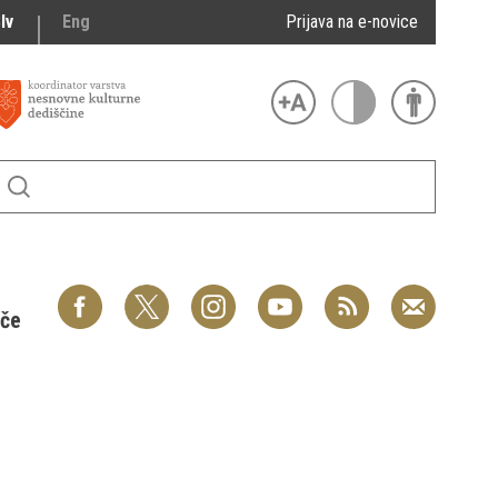
lv
Eng
Prijava na e-novice
šče