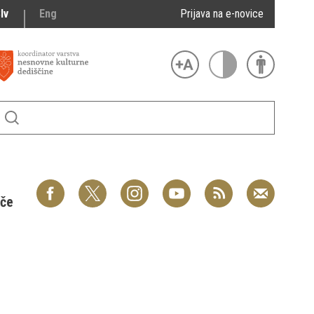
lv
Eng
Prijava na e-novice
šče