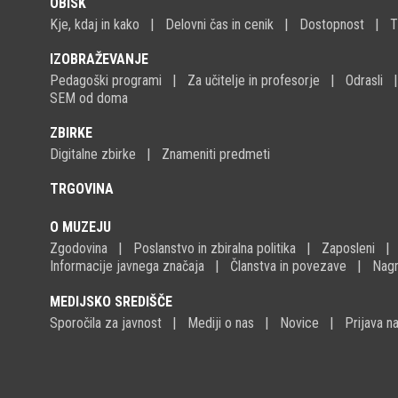
OBISK
Kje, kdaj in kako
Delovni čas in cenik
Dostopnost
T
IZOBRAŽEVANJE
Pedagoški programi
Za učitelje in profesorje
Odrasli
SEM od doma
ZBIRKE
Digitalne zbirke
Znameniti predmeti
TRGOVINA
O MUZEJU
Zgodovina
Poslanstvo in zbiralna politika
Zaposleni
Informacije javnega značaja
Članstva in povezave
Nagr
MEDIJSKO SREDIŠČE
Sporočila za javnost
Mediji o nas
Novice
Prijava 