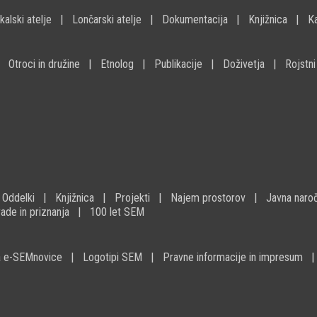
kalski atelje
Lončarski atelje
Dokumentacija
Knjižnica
K
Otroci in družine
Etnolog
Publikacije
Doživetja
Rojstni
Oddelki
Knjižnica
Projekti
Najem prostorov
Javna naroč
ade in priznanja
100 let SEM
na e-SEMnovice
Logotipi SEM
Pravne informacije in impresum