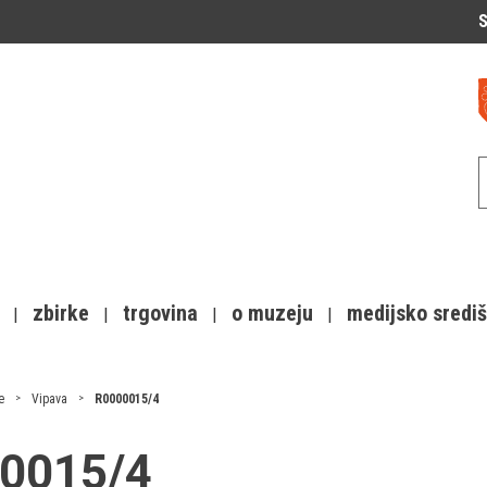
S
zbirke
trgovina
o muzeju
medijsko sredi
e
Vipava
R0000015/4
00015/4