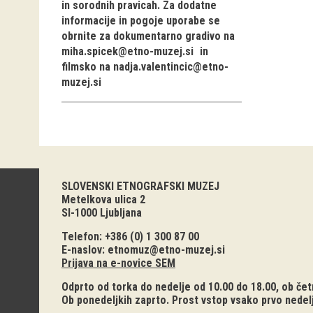
in sorodnih pravicah. Za dodatne
informacije in pogoje uporabe se
obrnite za dokumentarno gradivo na
miha.spicek@etno-muzej.si
in
filmsko na
nadja.valentincic@etno-
muzej.si
SLOVENSKI ETNOGRAFSKI MUZEJ
Metelkova ulica 2
SI-1000 Ljubljana
Telefon: +386 (0) 1 300 87 00
E-naslov:
etnomuz@etno-muzej.si
Prijava na e-novice SEM
Odprto od torka do nedelje od 10.00 do 18.00, ob četr
Ob ponedeljkih zaprto. Prost vstop vsako prvo nedel