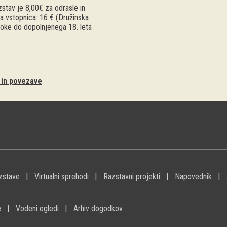
stav je 8,00€ za odrasle in
a vstopnica: 16 € (Družinska
troke do dopolnjenega 18. leta
i in povezave
zstave
Virtualni sprehodi
Razstavni projekti
Napovednik
e
Vodeni ogledi
Arhiv dogodkov