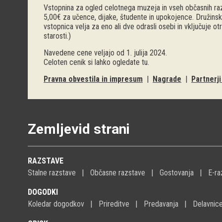
Vstopnina za ogled celotnega muzeja in vseh občasnih raz
5,00€ za učence, dijake, študente in upokojence. Družinsk
vstopnica velja za eno ali dve odrasli osebi in vključuje o
starosti.)
Navedene cene veljajo od 1. julija 2024.
Celoten cenik si lahko ogledate
tu
.
Pravna obvestila in impresum
|
Nagrade
|
Partnerj
Zemljevid strani
RAZSTAVE
Stalne razstave
Občasne razstave
Gostovanja
E-ra
DOGODKI
Koledar dogodkov
Prireditve
Predavanja
Delavnic