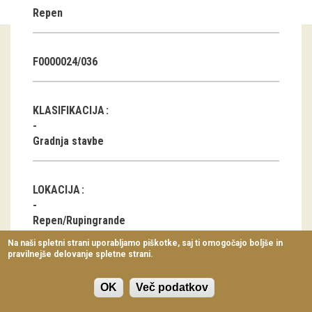
Repen
Virtualni sprehodi
Razstavni projekti
F0000024/036
Napovednik
Arhiv razstav
KLASIFIKACIJA
dogodki
Gradnja stavbe
Koledar dogodkov
LOKACIJA
Prireditve
Repen/Rupingrande
Predavanja
Na naši spletni strani uporabljamo piškotke, saj ti omogočajo boljše in
pravilnejše delovanje spletne strani.
Delavnice
DATUM
Vodeni ogledi
OK
Več podatkov
6.3.1968