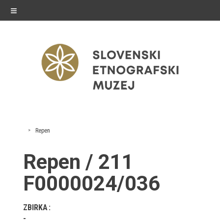
≡
razstave
Repen
Stalne razstave
Repen / 211
Občasne razstave
F0000024/036
Gostovanja
ZBIRKA
E-razstave