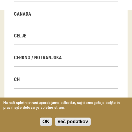
Virtualni sprehodi
CANADA
Razstavni projekti
Napovednik
CELJE
Arhiv razstav
CERKNO / NOTRANJSKA
dogodki
Koledar dogodkov
CH
Prireditve
Predavanja
CN
Na naši spletni strani uporabljamo piškotke, saj ti omogočajo boljše in
pravilnejše delovanje spletne strani.
Delavnice
Vodeni ogledi
OK
Več podatkov
CZ