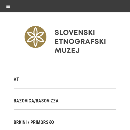
≡
razstave
AT
Stalne razstave
Občasne razstave
BAZOVICA/BASOVIZZA
Gostovanja
BRKINI / PRIMORSKO
E-razstave