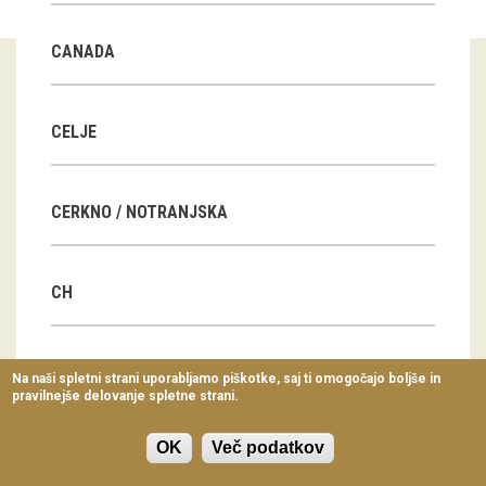
Virtualni sprehodi
CANADA
Razstavni projekti
Napovednik
CELJE
Arhiv razstav
CERKNO / NOTRANJSKA
dogodki
Koledar dogodkov
CH
Prireditve
Predavanja
CN
Na naši spletni strani uporabljamo piškotke, saj ti omogočajo boljše in
pravilnejše delovanje spletne strani.
Delavnice
Vodeni ogledi
OK
Več podatkov
CZ