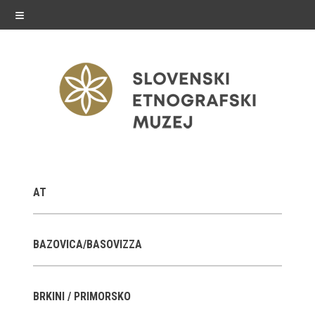
≡
razstave
AT
Stalne razstave
Občasne razstave
BAZOVICA/BASOVIZZA
Gostovanja
BRKINI / PRIMORSKO
E-razstave