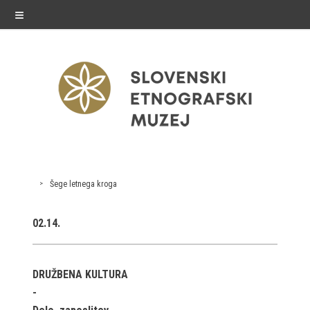
≡
razstave
Šege letnega kroga
Stalne razstave
02.14.
Občasne razstave
Gostovanja
DRUŽBENA KULTURA
E-razstave