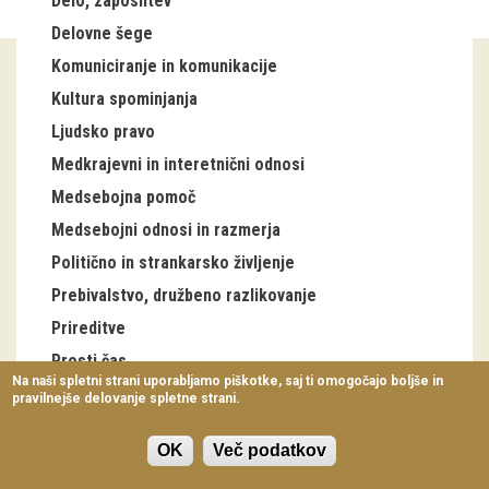
Delo, zaposlitev
Virtualni sprehodi
Delovne šege
Komuniciranje in komunikacije
Razstavni projekti
Kultura spominjanja
Napovednik
Ljudsko pravo
Arhiv razstav
Medkrajevni in interetnični odnosi
Medsebojna pomoč
dogodki
Medsebojni odnosi in razmerja
Politično in strankarsko življenje
Koledar dogodkov
Prebivalstvo, družbeno razlikovanje
Prireditve
Prireditve
Predavanja
Prosti čas
Na naši spletni strani uporabljamo piškotke, saj ti omogočajo boljše in
Šege letnega kroga
pravilnejše delovanje spletne strani.
Delavnice
Antonovo
Vodeni ogledi
OK
Več podatkov
Božič