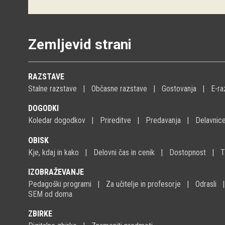
Zemljevid strani
RAZSTAVE
Stalne razstave
Občasne razstave
Gostovanja
E-ra
DOGODKI
Koledar dogodkov
Prireditve
Predavanja
Delavnic
OBISK
Kje, kdaj in kako
Delovni čas in cenik
Dostopnost
T
IZOBRAŽEVANJE
Pedagoški programi
Za učitelje in profesorje
Odrasli
SEM od doma
ZBIRKE