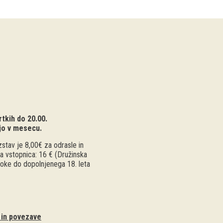
tkih do 20.00.
jo v mesecu.
stav je 8,00€ za odrasle in
a vstopnica: 16 € (Družinska
troke do dopolnjenega 18. leta
i in povezave