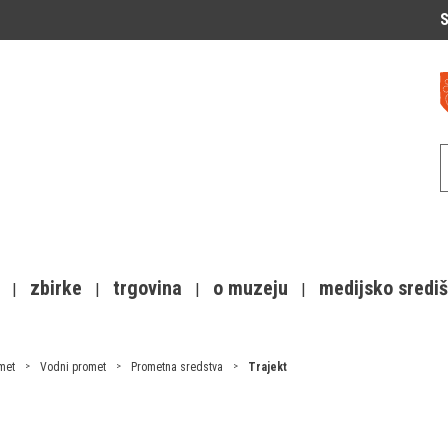
S
zbirke
trgovina
o muzeju
medijsko sredi
met
Vodni promet
Prometna sredstva
Trajekt