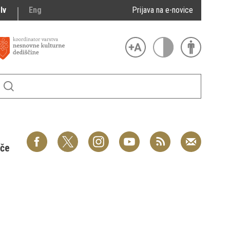
lv
Eng
Prijava na e-novice
šče