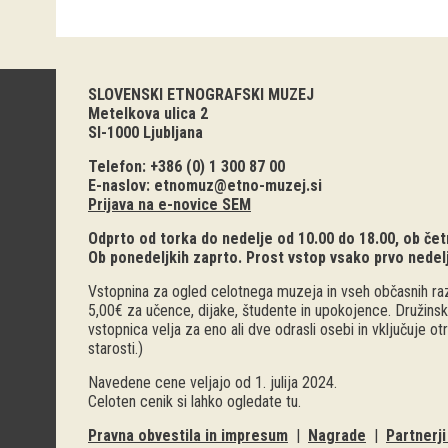
SLOVENSKI ETNOGRAFSKI MUZEJ
Metelkova ulica 2
SI-1000 Ljubljana
Telefon: +386 (0) 1 300 87 00
E-naslov:
etnomuz@etno-muzej.si
Prijava na e-novice SEM
Odprto od torka do nedelje od 10.00 do 18.00, ob četr
Ob ponedeljkih zaprto. Prost vstop vsako prvo nedel
Vstopnina za ogled celotnega muzeja in vseh občasnih raz
5,00€ za učence, dijake, študente in upokojence. Družinsk
vstopnica velja za eno ali dve odrasli osebi in vključuje o
starosti.)
Navedene cene veljajo od 1. julija 2024.
Celoten cenik si lahko ogledate
tu
.
Pravna obvestila in impresum
|
Nagrade
|
Partnerj