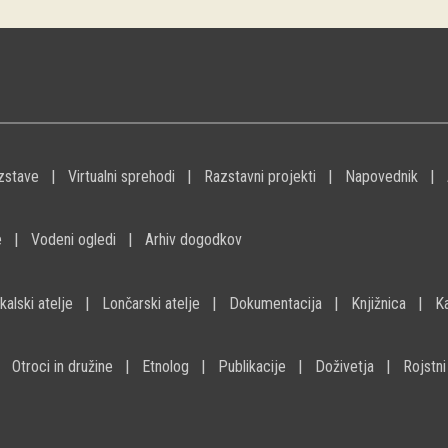
zstave
Virtualni sprehodi
Razstavni projekti
Napovednik
e
Vodeni ogledi
Arhiv dogodkov
kalski atelje
Lončarski atelje
Dokumentacija
Knjižnica
K
Otroci in družine
Etnolog
Publikacije
Doživetja
Rojstni