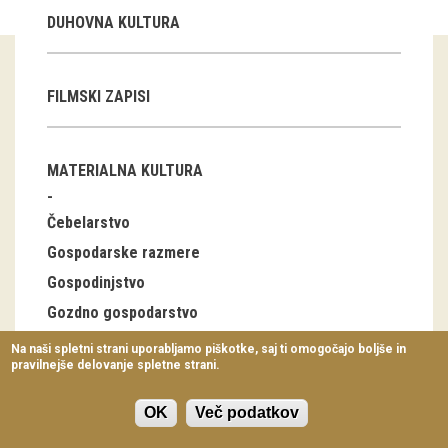
Virtualni sprehodi
DUHOVNA KULTURA
Razstavni projekti
FILMSKI ZAPISI
Napovednik
Arhiv razstav
MATERIALNA KULTURA
dogodki
Čebelarstvo
Koledar dogodkov
Gospodarske razmere
Gospodinjstvo
Prireditve
Gozdno gospodarstvo
Predavanja
Industrija
Na naši spletni strani uporabljamo piškotke, saj ti omogočajo boljše in
pravilnejše delovanje spletne strani.
Delavnice
Lov, ribolov
Nabiralništvo
Vodeni ogledi
OK
Več podatkov
Notranja oprema stanovanjskih stavb, bivalna