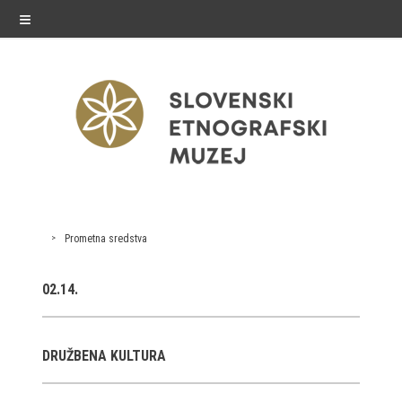
≡
razstave
Prometna sredstva
Stalne razstave
02.14.
Občasne razstave
Gostovanja
DRUŽBENA KULTURA
E-razstave