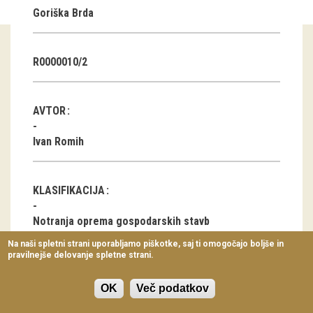
Goriška Brda
Virtualni sprehodi
Razstavni projekti
R0000010/2
Napovednik
Arhiv razstav
AVTOR
dogodki
Ivan Romih
Koledar dogodkov
KLASIFIKACIJA
Prireditve
Notranja oprema gospodarskih stavb
Predavanja
Na naši spletni strani uporabljamo piškotke, saj ti omogočajo boljše in
pravilnejše delovanje spletne strani.
Delavnice
LOKACIJA
Vodeni ogledi
OK
Več podatkov
Medana