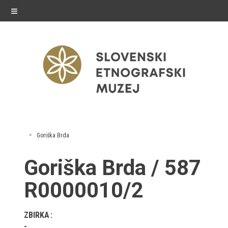
≡
razstave
Goriška Brda
Stalne razstave
Goriška Brda / 587
Občasne razstave
R0000010/2
Gostovanja
ZBIRKA
E-razstave