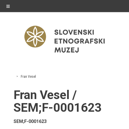
≡
razstave
Fran Vesel
Stalne razstave
Fran Vesel /
Občasne razstave
SEM;F-0001623
Gostovanja
SEM;F-0001623
E-razstave