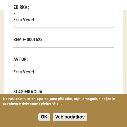
Virtualni sprehodi
ZBIRKA
Razstavni projekti
Fran Vesel
Napovednik
SEM;F-0001623
Arhiv razstav
dogodki
AVTOR
Koledar dogodkov
Fran Vesel
Prireditve
KLASIFIKACIJA
Predavanja
Na naši spletni strani uporabljamo piškotke, saj ti omogočajo boljše in
pravilnejše delovanje spletne strani.
Delavnice
Hiša
Predelava lesa
Vodeni ogledi
Vsakdanja noša
OK
Več podatkov
Pot, cesta