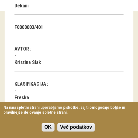
Dekani
Virtualni sprehodi
Razstavni projekti
F0000003/401
Napovednik
Arhiv razstav
AVTOR
dogodki
Kristina Slak
Koledar dogodkov
KLASIFIKACIJA
Prireditve
Freska
Predavanja
Na naši spletni strani uporabljamo piškotke, saj ti omogočajo boljše in
pravilnejše delovanje spletne strani.
Delavnice
LOKACIJA
Vodeni ogledi
OK
Več podatkov
Dekani