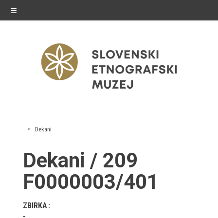
≡
razstave
Dekani
Stalne razstave
Dekani / 209
Občasne razstave
F0000003/401
Gostovanja
ZBIRKA
E-razstave