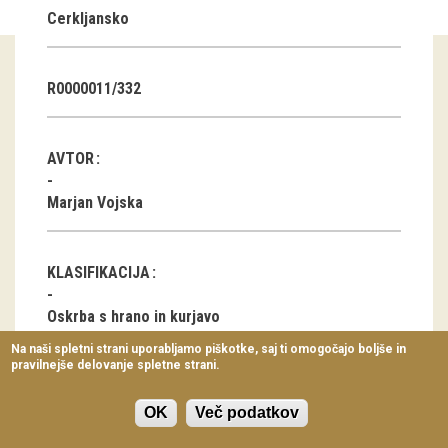
Cerkljansko
Virtualni sprehodi
Razstavni projekti
R0000011/332
Napovednik
Arhiv razstav
AVTOR
dogodki
Marjan Vojska
Koledar dogodkov
KLASIFIKACIJA
Prireditve
Oskrba s hrano in kurjavo
Predavanja
Na naši spletni strani uporabljamo piškotke, saj ti omogočajo boljše in
pravilnejše delovanje spletne strani.
Delavnice
LOKACIJA
Vodeni ogledi
OK
Več podatkov
Podlanišče