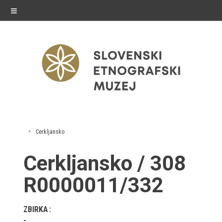
≡
razstave
Cerkljansko
Stalne razstave
Cerkljansko / 308
Občasne razstave
R0000011/332
Gostovanja
ZBIRKA
E-razstave