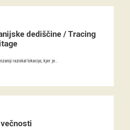
nijske dediščine / Tracing
itage
niji raziskal lokacije, kjer je...
 večnosti