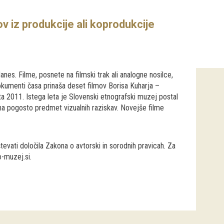
ov iz produkcije ali koprodukcije
anes. Filme, posnete na filmski trak ali analogne nosilce,
 Dokumenti časa prinaša deset filmov Borisa Kuharja –
 2011. Istega leta je Slovenski etnografski muzej postal
ina pogosto predmet vizualnih raziskav. Novejše filme
tevati določila Zakona o avtorski in sorodnih pravicah. Za
-muzej.si.