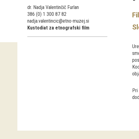
dr. Nadja Valentinčič Furlan
386 (0) 1 300 87 82
Fi
nadja.valentincic@etno-muzej.si
S
Kustodiat za etnografski film
Ure
smo
pos
Koo
obj
Pri
dod