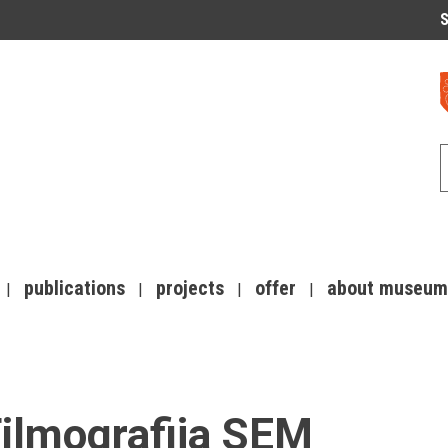
S
publications
projects
offer
about museum
ilmografija SEM