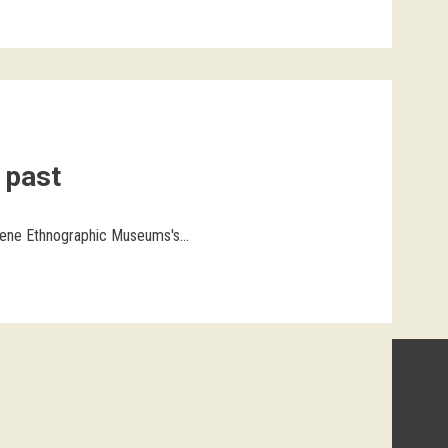
s past
ovene Ethnographic Museums's...