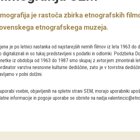
lmografija je rastoča zbirka etnografskih film
lovenskega etnografskega muzeja.
jena je po letnici nastanka od najstarejših nemih filmov iz leta 1963 do d
 digitalizirali in so tukaj predstavljeni s podatki in odlomki. Podzbirka
netke iz obdobja od 1963 do 1987 smo skupaj z avtorjem zmontirali leta
rdinator varstva nesnovne kulturne dediščine, zato je v tovrstna dedišč
avljamo v polni dolžini.
 uporabi vsebin, objavljenih na spletni strani SEM, morajo uporabniki upoš
atne informacije in pogoje uporabe se obrnite na nadja.valentincic@etno