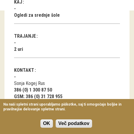
KAJ
Virtualni sprehodi
Ogledi za srednje šole
Razstavni projekti
Napovednik
TRAJANJE
Arhiv razstav
2 uri
dogodki
KONTAKT
Koledar dogodkov
Sonja Kogej Rus
Prireditve
386 (0) 1 300 87 50
GSM: 386 (0) 31 728 955
Predavanja
sonja.kogej-rus@etno-muzej.si
Na naši spletni strani uporabljamo piškotke, saj ti omogočajo boljše in
Katarina Nahtigal
pravilnejše delovanje spletne strani.
Delavnice
(01) 300 87 37
Vodeni ogledi
katarina.nahtigal@etno-muzej.si
OK
Več podatkov