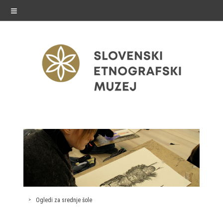
≡
razstave
Stalne razstave
Občasne razstave
Gostovanja
Ogledi za srednje šole
E-razstave