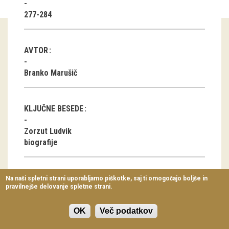
Virtualni sprehodi
277-284
Razstavni projekti
AVTOR
Napovednik
Branko Marušič
Arhiv razstav
dogodki
KLJUČNE BESEDE
Koledar dogodkov
Zorzut Ludvik
biografije
Prireditve
Predavanja
Na naši spletni strani uporabljamo piškotke, saj ti omogočajo boljše in
pravilnejše delovanje spletne strani.
Delavnice
ČLANEK V PDF OBLIKI
Vodeni ogledi
OK
Več podatkov
Prenesi pdf datoteko
(1.66 MB)