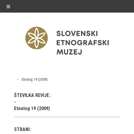
≡
razstave
Etnolog 19 (2009)
Stalne razstave
ŠTEVILKA REVIJE
Občasne razstave
Etnolog 19 (2009)
Gostovanja
E-razstave
STRANI