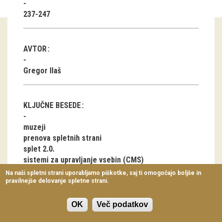
Virtualni sprehodi
237-247
Razstavni projekti
AVTOR
Napovednik
Gregor Ilaš
Arhiv razstav
dogodki
KLJUČNE BESEDE
Koledar dogodkov
muzeji
prenova spletnih strani
Prireditve
splet 2.0.
sistemi za upravljanje vsebin (CMS)
Predavanja
Drupal
Na naši spletni strani uporabljamo piškotke, saj ti omogočajo boljše in
pravilnejše delovanje spletne strani.
Delavnice
Vodeni ogledi
OK
Več podatkov
ČLANEK V PDF OBLIKI