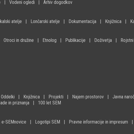
e
Vodeni ogledi
Arhiv dogodkov
kalski atelje
Lončarski atelje
Dokumentacija
Knjižnica
K
Otroci in družine
Etnolog
Publikacije
Doživetja
Rojstni
Oddelki
Knjižnica
Projekti
Najem prostorov
Javna naroč
ade in priznanja
100 let SEM
na e-SEMnovice
Logotipi SEM
Pravne informacije in impresum