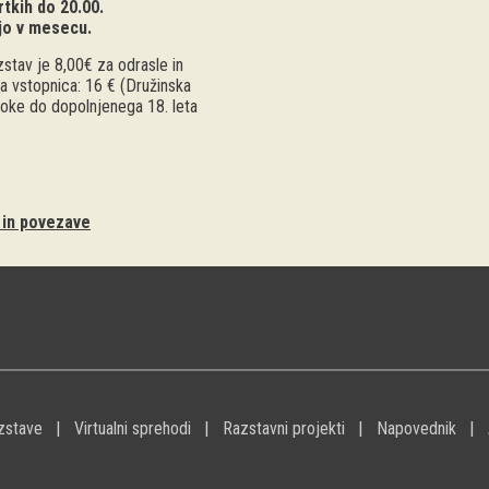
tkih do 20.00.
jo v mesecu.
stav je 8,00€ za odrasle in
a vstopnica: 16 € (Družinska
troke do dopolnjenega 18. leta
i in povezave
zstave
Virtualni sprehodi
Razstavni projekti
Napovednik