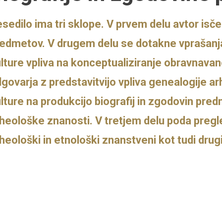
sedilo ima tri sklope. V prvem delu avtor isče
edmetov. V drugem delu se dotakne vprašanj
lture vpliva na konceptualiziranje obravnavan
govarja z predstavitvijo vpliva genealogije 
lture na produkcijo biografij in zgodovin pred
heološke znanosti. V tretjem delu poda pregl
heološki in etnološki znanstveni kot tudi drugi 