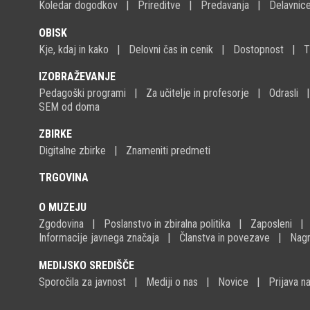
Koledar dogodkov
Prireditve
Predavanja
Delavnic
OBISK
Kje, kdaj in kako
Delovni čas in cenik
Dostopnost
T
IZOBRAŽEVANJE
Pedagoški programi
Za učitelje in profesorje
Odrasli
SEM od doma
ZBIRKE
Digitalne zbirke
Znameniti predmeti
TRGOVINA
O MUZEJU
Zgodovina
Poslanstvo in zbiralna politika
Zaposleni
Informacije javnega značaja
Članstva in povezave
Nagr
MEDIJSKO SREDIŠČE
Sporočila za javnost
Mediji o nas
Novice
Prijava 