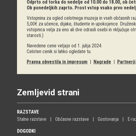
Odprto od torka do nedelje od 10.00 do 18.00, ob četr
Ob ponedeljkih zaprto. Prost vstop vsako prvo nedel
Vstopnina za ogled celotnega muzeja in vseh občasnih raz
5,00€ za učence, dijake, študente in upokojence. Družinsk
vstopnica velja za eno ali dve odrasli osebi in vključuje o
starosti.)
Navedene cene veljajo od 1. julija 2024.
Celoten cenik si lahko ogledate
tu
.
Pravna obvestila in impresum
|
Nagrade
|
Partnerj
Zemljevid strani
RAZSTAVE
Stalne razstave
Občasne razstave
Gostovanja
E-ra
DOGODKI