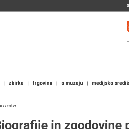
S
zbirke
trgovina
o muzeju
medijsko sredi
 predmetov
iografije in zgodovine