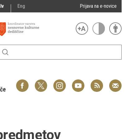
lv
Eng
Prijava na e-novice
šče
 predmetov