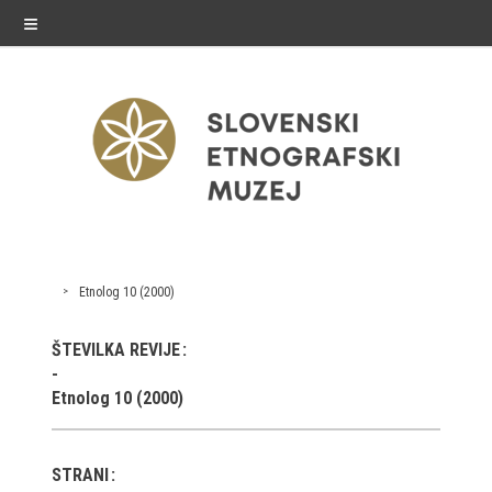
≡
razstave
Etnolog 10 (2000)
Stalne razstave
ŠTEVILKA REVIJE
Občasne razstave
Etnolog 10 (2000)
Gostovanja
E-razstave
STRANI