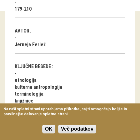
Virtualni sprehodi
179-210
Razstavni projekti
AVTOR
Napovednik
Jerneja Ferlež
Arhiv razstav
dogodki
KLJUČNE BESEDE
Koledar dogodkov
etnologija
kulturna antropologija
Prireditve
terminologija
knjižnice
Predavanja
bibliotekarstvo
Na naši spletni strani uporabljamo piškotke, saj ti omogočajo boljše in
geslenje
pravilnejše delovanje spletne strani.
Delavnice
uporabniki
Vodeni ogledi
OK
Več podatkov