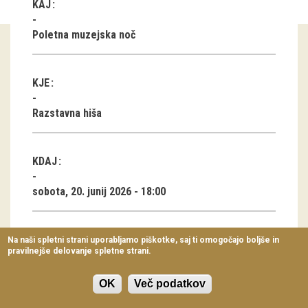
KAJ
Virtualni sprehodi
Poletna muzejska noč
Razstavni projekti
Napovednik
KJE
Arhiv razstav
Razstavna hiša
dogodki
KDAJ
Koledar dogodkov
sobota, 20. junij 2026 - 18:00
Prireditve
Predavanja
TRAJANJE
Na naši spletni strani uporabljamo piškotke, saj ti omogočajo boljše in
pravilnejše delovanje spletne strani.
Delavnice
6 ur
Vodeni ogledi
OK
Več podatkov