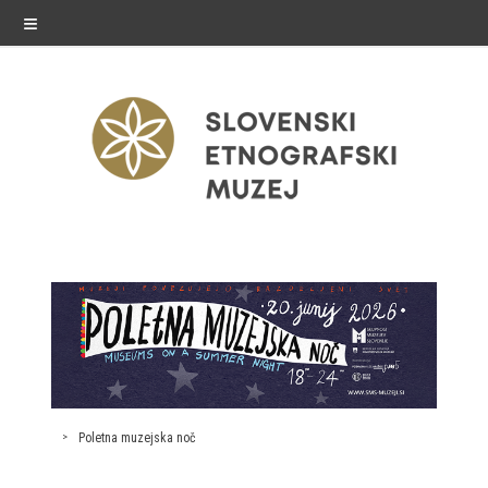
≡
razstave
Stalne razstave
Občasne razstave
Gostovanja
Poletna muzejska noč
E-razstave