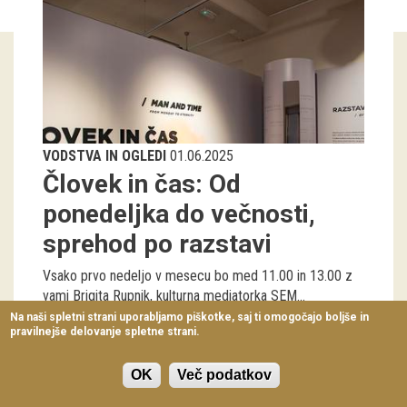
Virtualni sprehodi
Razstavni projekti
Napovednik
Arhiv razstav
VODSTVA IN OGLEDI
01.06.2025
Človek in čas: Od
dogodki
ponedeljka do večnosti,
Koledar dogodkov
sprehod po razstavi
Prireditve
Vsako prvo nedeljo v mesecu bo med 11.00 in 13.00 z
vami Brigita Rupnik, kulturna mediatorka SEM...
Predavanja
Na naši spletni strani uporabljamo piškotke, saj ti omogočajo boljše in
Drugo nadstropje razstavne hiše
pravilnejše delovanje spletne strani.
Delavnice
nedelja, 1. junij 2025 - 11:00
Vodeni ogledi
OK
Več podatkov