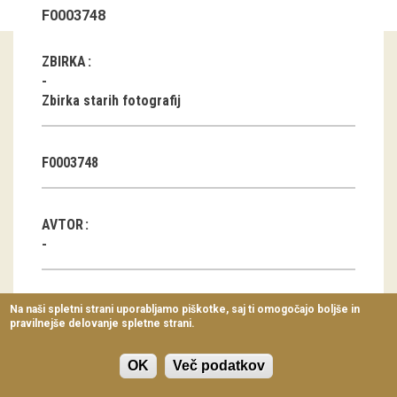
F0003748
Virtualni sprehodi
Razstavni projekti
ZBIRKA
Napovednik
Zbirka starih fotografij
Arhiv razstav
F0003748
dogodki
Koledar dogodkov
AVTOR
Prireditve
Predavanja
KLASIFIKACIJA
Na naši spletni strani uporabljamo piškotke, saj ti omogočajo boljše in
pravilnejše delovanje spletne strani.
Delavnice
Miza ali mentrga
Vodeni ogledi
Stol ali pručka
OK
Več podatkov
Klop