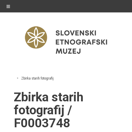
≡
razstave
Zbirka starih fotografij
Stalne razstave
Zbirka starih
Občasne razstave
fotografij /
Gostovanja
F0003748
E-razstave